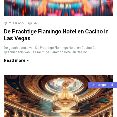
2 jaar ago
423
De Prachtige Flamingo Hotel en Casino in
Las Vegas
De geschiedenis van De Prachtige Flamingo Hotel en Casino De
geschiedenis van De Prachtige Flamingo Hotel en Casino ...
Read more »
Uncategorized