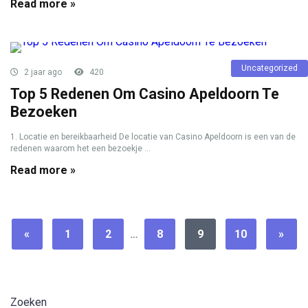
Read more »
Uncategorized
2 jaar ago
420
Top 5 Redenen Om Casino Apeldoorn Te
Bezoeken
1. Locatie en bereikbaarheid De locatie van Casino Apeldoorn is een van de
redenen waarom het een bezoekje ...
Read more »
«
1
2
…
8
9
10
»
Zoeken