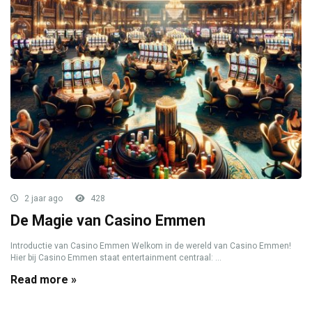
2 jaar ago
428
De Magie van Casino Emmen
Introductie van Casino Emmen Welkom in de wereld van Casino Emmen!
Hier bij Casino Emmen staat entertainment centraal: ...
Read more »