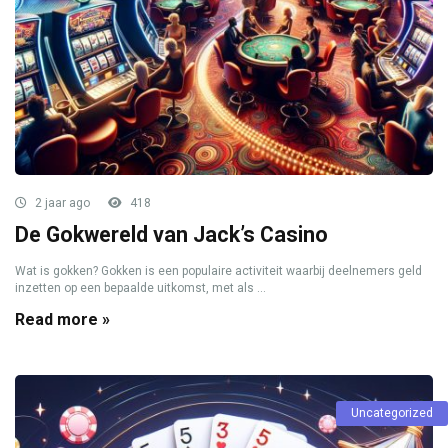
2 jaar ago
418
De Gokwereld van Jack’s Casino
Wat is gokken? Gokken is een populaire activiteit waarbij deelnemers geld
inzetten op een bepaalde uitkomst, met als ...
Read more »
Uncategorized