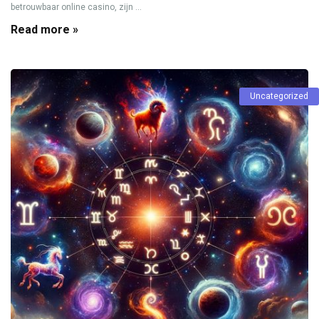
betrouwbaar online casino, zijn ...
Read more »
Uncategorized