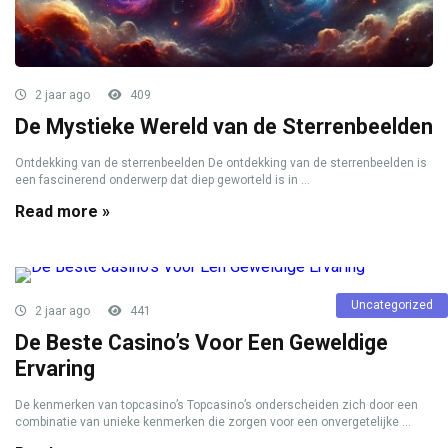
2 jaar ago
409
De Mystieke Wereld van de Sterrenbeelden
Ontdekking van de sterrenbeelden De ontdekking van de sterrenbeelden is
een fascinerend onderwerp dat diep geworteld is in ...
Read more »
Uncategorized
2 jaar ago
441
De Beste Casino’s Voor Een Geweldige
Ervaring
De kenmerken van topcasino’s Topcasino’s onderscheiden zich door een
combinatie van unieke kenmerken die zorgen voor een onvergetelijke ...