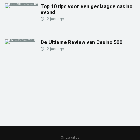
Top 10 tips voor een geslaagde casino
avond
2 jaar ago
De Ultieme Review van Casino 500
2 jaar ago
Onze sites