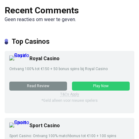
Recent Comments
Geen reacties om weer te geven.
Top Casinos
Royal Casino
Ontvang 100% tot €150 + 50 bonus spins bij Royal Casino
Read Review
Play Now
T&Cs Apply
*Geld alleen voor nieuwe spelers
Sport Casino
Sport Casino: Ontvang 100% matchbonus tot €100 + 100 spins