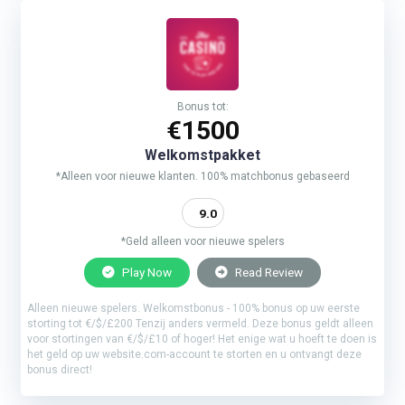
Bonus tot:
€1500
Welkomstpakket
*Alleen voor nieuwe klanten. 100% matchbonus gebaseerd
9.0
*Geld alleen voor nieuwe spelers
Play Now
Read Review
Alleen nieuwe spelers. Welkomstbonus - 100% bonus op uw eerste
storting tot €/$/£200 Tenzij anders vermeld. Deze bonus geldt alleen
voor stortingen van €/$/£10 of hoger! Het enige wat u hoeft te doen is
het geld op uw website.com-account te storten en u ontvangt deze
bonus direct!