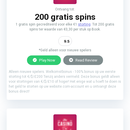
Ontvang tot:
200 gratis spins
1 gratis spin gecrediteerd voor elke €1
storting
. Tot 200 gratis
spins ter waarde van €0,30 per stuk op Book.
9.5
*Geld alleen voor nieuwe spelers
Play Now
Read Review
Alleen nieuwe spelers. Welkomstbonus - 100% bonus op uw eerste
storting tot €/$/£200 Tenzij anders vermeld. Deze bonus geldt alleen
voor stortingen van €/$/£10 of hoger! Het enige wat u hoeft te doen is
het geld te storten op uw website.com-account en u ontvangt deze
bonus direct!