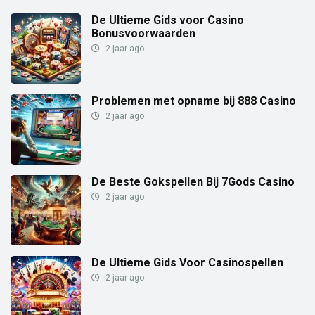
De Ultieme Gids voor Casino
Bonusvoorwaarden
2 jaar ago
Problemen met opname bij 888 Casino
2 jaar ago
De Beste Gokspellen Bij 7Gods Casino
2 jaar ago
De Ultieme Gids Voor Casinospellen
2 jaar ago