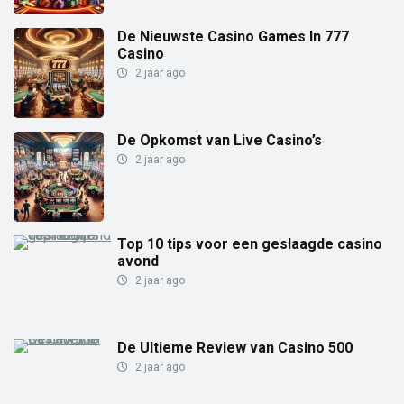
De Nieuwste Casino Games In 777
Casino
2 jaar ago
De Opkomst van Live Casino’s
2 jaar ago
Top 10 tips voor een geslaagde casino
avond
2 jaar ago
De Ultieme Review van Casino 500
2 jaar ago