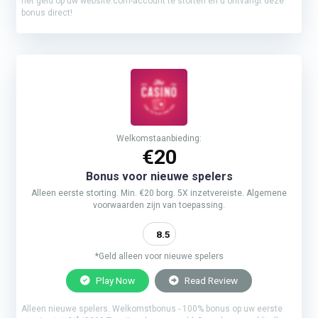
het geld op uw website.com-account te storten en u ontvangt deze
bonus direct!
Welkomstaanbieding:
€20
Bonus voor nieuwe spelers
Alleen eerste storting. Min. €20 borg. 5X inzetvereiste. Algemene
voorwaarden zijn van toepassing.
8.5
*Geld alleen voor nieuwe spelers
Play Now
Read Review
Alleen nieuwe spelers. Welkomstbonus - 100% bonus op uw eerste