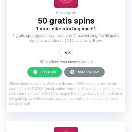
Ontvang tot:
50 gratis spins
1 voor elke storting van €1
1 gratis spin bijgeschreven voor elke €1 aanbetaling. Tot 50 gratis
spins ter waarde van €0,10 per stuk op Book.
9.5
*Geld alleen voor nieuwe spelers
Play Now
Read Review
Alleen nieuwe spelers. Welkomstbonus - 100% bonus op uw eerste
storting tot €/$/£200 Tenzij anders vermeld. Deze bonus geldt alleen
voor stortingen van €/$/£10 of hoger! Het enige wat u hoeft te doen is
het geld op uw website.com-account te storten en u ontvangt deze
bonus direct!