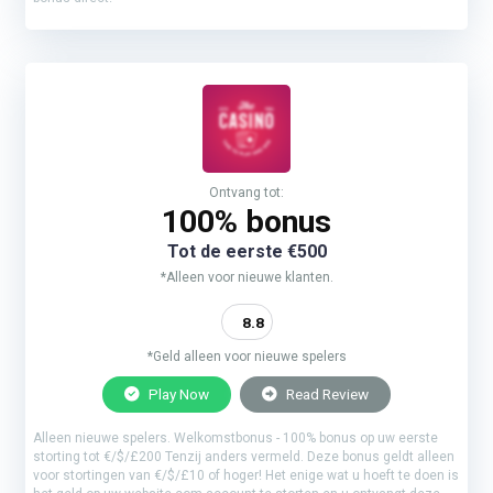
Ontvang tot:
100% bonus
Tot de eerste €500
*Alleen voor nieuwe klanten.
8.8
*Geld alleen voor nieuwe spelers
Play Now
Read Review
Alleen nieuwe spelers. Welkomstbonus - 100% bonus op uw eerste
storting tot €/$/£200 Tenzij anders vermeld. Deze bonus geldt alleen
voor stortingen van €/$/£10 of hoger! Het enige wat u hoeft te doen is