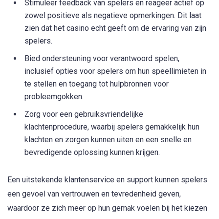
Stimuleer feedback van spelers en reageer actief op
zowel positieve als negatieve opmerkingen. Dit laat
zien dat het casino echt geeft om de ervaring van zijn
spelers.
Bied ondersteuning voor verantwoord spelen,
inclusief opties voor spelers om hun speellimieten in
te stellen en toegang tot hulpbronnen voor
probleemgokken.
Zorg voor een gebruiksvriendelijke
klachtenprocedure, waarbij spelers gemakkelijk hun
klachten en zorgen kunnen uiten en een snelle en
bevredigende oplossing kunnen krijgen.
Een uitstekende klantenservice en support kunnen spelers
een gevoel van vertrouwen en tevredenheid geven,
waardoor ze zich meer op hun gemak voelen bij het kiezen