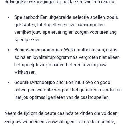
Belangrijke overwegingen bij het kiezen van een casino:
Spelaanbod: Een uitgebreide selectie spellen, zoals
gokkasten, tafelspellen en live casinospellen,
verrijken jouw spelervaring en zorgen voor urenlang
speelplezier.
Bonussen en promoties: Welkomstbonussen, gratis
spins en loyaliteitsprogramma’s vergroten niet alleen
het speelplezier, maar verbeteren tevens jouw
winkansen.
Gebruiksvriendelijke site: Een intuïtieve en goed
ontworpen website vergroot het gemak van spelen en
laat jou optimaal genieten van de casinospellen.
Neem de tijd om de beste casino’s te vinden die voldoen
aan jouw wensen en verwachtingen. Let op de reputatie,