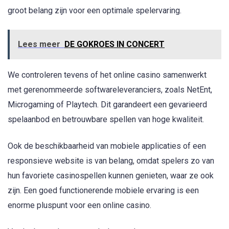
groot belang zijn voor een optimale spelervaring.
Lees meer
DE GOKROES IN CONCERT
We controleren tevens of het online casino samenwerkt
met gerenommeerde softwareleveranciers, zoals NetEnt,
Microgaming of Playtech. Dit garandeert een gevarieerd
spelaanbod en betrouwbare spellen van hoge kwaliteit.
Ook de beschikbaarheid van mobiele applicaties of een
responsieve website is van belang, omdat spelers zo van
hun favoriete casinospellen kunnen genieten, waar ze ook
zijn. Een goed functionerende mobiele ervaring is een
enorme pluspunt voor een online casino.