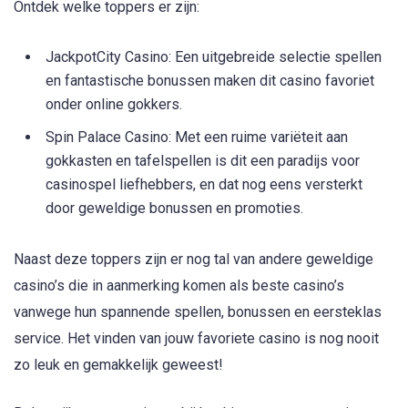
Ontdek welke toppers er zijn:
JackpotCity Casino: Een uitgebreide selectie spellen
en fantastische bonussen maken dit casino favoriet
onder online gokkers.
Spin Palace Casino: Met een ruime variëteit aan
gokkasten en tafelspellen is dit een paradijs voor
casinospel liefhebbers, en dat nog eens versterkt
door geweldige bonussen en promoties.
Naast deze toppers zijn er nog tal van andere geweldige
casino’s die in aanmerking komen als beste casino’s
vanwege hun spannende spellen, bonussen en eersteklas
service. Het vinden van jouw favoriete casino is nog nooit
zo leuk en gemakkelijk geweest!