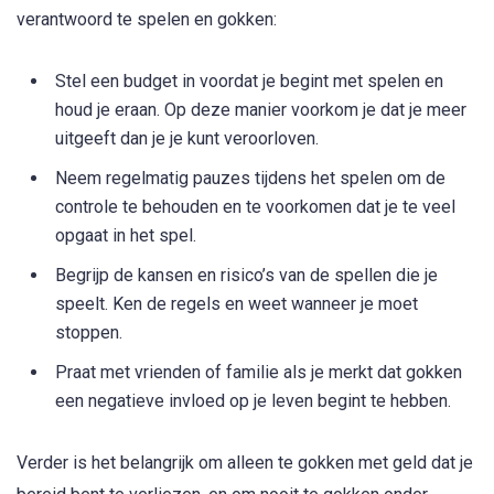
verantwoord te spelen en gokken:
Stel een budget in voordat je begint met spelen en
houd je eraan. Op deze manier voorkom je dat je meer
uitgeeft dan je je kunt veroorloven.
Neem regelmatig pauzes tijdens het spelen om de
controle te behouden en te voorkomen dat je te veel
opgaat in het spel.
Begrijp de kansen en risico’s van de spellen die je
speelt. Ken de regels en weet wanneer je moet
stoppen.
Praat met vrienden of familie als je merkt dat gokken
een negatieve invloed op je leven begint te hebben.
Verder is het belangrijk om alleen te gokken met geld dat je