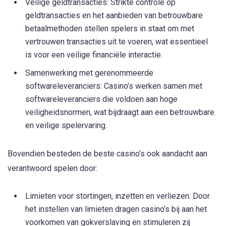
Veilige geldtransacties: Strikte controle op
geldtransacties en het aanbieden van betrouwbare
betaalmethoden stellen spelers in staat om met
vertrouwen transacties uit te voeren, wat essentieel
is voor een veilige financiële interactie.
Samenwerking met gerenommeerde
softwareleveranciers: Casino’s werken samen met
softwareleveranciers die voldoen aan hoge
veiligheidsnormen, wat bijdraagt aan een betrouwbare
en veilige spelervaring.
Bovendien besteden de beste casino’s ook aandacht aan
verantwoord spelen door:
Limieten voor stortingen, inzetten en verliezen: Door
het instellen van limieten dragen casino’s bij aan het
voorkomen van gokverslaving en stimuleren zij