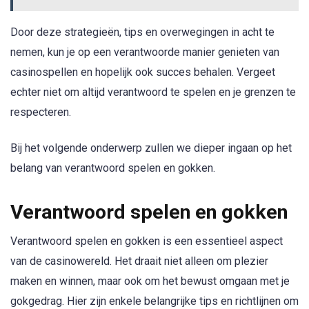
Door deze strategieën, tips en overwegingen in acht te
nemen, kun je op een verantwoorde manier genieten van
casinospellen en hopelijk ook succes behalen. Vergeet
echter niet om altijd verantwoord te spelen en je grenzen te
respecteren.
Bij het volgende onderwerp zullen we dieper ingaan op het
belang van verantwoord spelen en gokken.
Verantwoord spelen en gokken
Verantwoord spelen en gokken is een essentieel aspect
van de casinowereld. Het draait niet alleen om plezier
maken en winnen, maar ook om het bewust omgaan met je
gokgedrag. Hier zijn enkele belangrijke tips en richtlijnen om