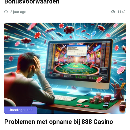
Bonusvoorwaarden
2 jaar ago
1140
Uncategorized
Problemen met opname bij 888 Casino