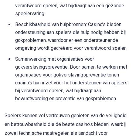
verantwoord spelen, wat bijdraagt aan een gezonde
speelervaring.
Beschikbaarheid van hulpbronnen: Casino’s bieden
ondersteuning aan spelers die hulp nodig hebben bij
gokproblemen, waardoor er een ondersteunende
omgeving wordt gecreëerd voor verantwoord spelen.
Samenwerking met organisaties voor
gokverslavingspreventie: Door samen te werken met
organisaties voor gokverslavingspreventie tonen
casino’s hun inzet voor het ondersteunen van spelers
bij verantwoord spelen, wat bijdraagt aan
bewustwording en preventie van gokproblemen.
Spelers kunnen vol vertrouwen genieten van de veiligheid
en betrouwbaarheid die de beste casino’s bieden, waarbij
zowel technische maatregelen als aandacht voor