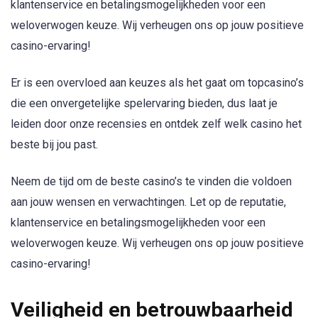
klantenservice en betalingsmogelijkheden voor een
weloverwogen keuze. Wij verheugen ons op jouw positieve
casino-ervaring!
Er is een overvloed aan keuzes als het gaat om topcasino’s
die een onvergetelijke spelervaring bieden, dus laat je
leiden door onze recensies en ontdek zelf welk casino het
beste bij jou past.
Neem de tijd om de beste casino’s te vinden die voldoen
aan jouw wensen en verwachtingen. Let op de reputatie,
klantenservice en betalingsmogelijkheden voor een
weloverwogen keuze. Wij verheugen ons op jouw positieve
casino-ervaring!
Veiligheid en betrouwbaarheid