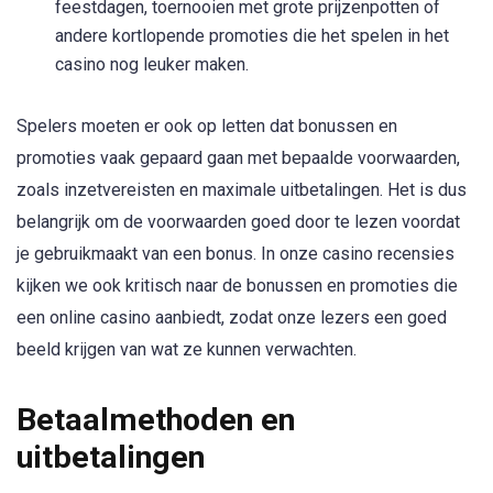
feestdagen, toernooien met grote prijzenpotten of
andere kortlopende promoties die het spelen in het
casino nog leuker maken.
Spelers moeten er ook op letten dat bonussen en
promoties vaak gepaard gaan met bepaalde voorwaarden,
zoals inzetvereisten en maximale uitbetalingen. Het is dus
belangrijk om de voorwaarden goed door te lezen voordat
je gebruikmaakt van een bonus. In onze casino recensies
kijken we ook kritisch naar de bonussen en promoties die
een online casino aanbiedt, zodat onze lezers een goed
beeld krijgen van wat ze kunnen verwachten.
Betaalmethoden en
uitbetalingen