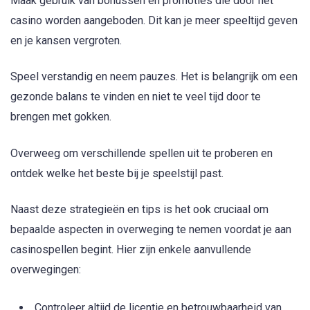
Maak gebruik van bonussen en promoties die door het
casino worden aangeboden. Dit kan je meer speeltijd geven
en je kansen vergroten.
Speel verstandig en neem pauzes. Het is belangrijk om een
gezonde balans te vinden en niet te veel tijd door te
brengen met gokken.
Overweeg om verschillende spellen uit te proberen en
ontdek welke het beste bij je speelstijl past.
Naast deze strategieën en tips is het ook cruciaal om
bepaalde aspecten in overweging te nemen voordat je aan
casinospellen begint. Hier zijn enkele aanvullende
overwegingen:
Controleer altijd de licentie en betrouwbaarheid van