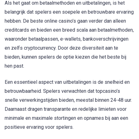
Als het gaat om betaalmethoden en uitbetalingen, is het
belangrijk dat spelers een soepele en betrouwbare ervaring
hebben. De beste online casino’s gaan verder dan alleen
creditcards en bieden een breed scala aan betaalmethoden,
waaronder betaalpassen, e-wallets, bankoverschrijvingen
en zelfs cryptocurrency. Door deze diversiteit aan te
bieden, kunnen spelers de optie kiezen die het beste bij
hen past.
Een essentieel aspect van uitbetalingen is de snelheid en
betrouwbaarheid. Spelers verwachten dat topcasino’s
snelle verwerkingstijden bieden, meestal binnen 24-48 uur.
Daarnaast dragen transparante en redelijke limieten voor
minimale en maximale stortingen en opnames bij aan een
positieve ervaring voor spelers.