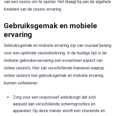
van een casino om te spelen. Het draagt bij aan de algehele
kwaliteit van de casino-ervaring.
Gebruiksgemak en mobiele
ervaring
Gebruiksgemak en mobiele ervaring zijn van cruciaal belang
voor een optimale casinobeleving. In de huidige tijd is de
mobiele gebruikerservaring een essentieel aspect van
online casino’s. Hier zijn verschillende manieren waarop
online casino’s hun gebruiksgemak en mobiele ervaring
kunnen verbeteren:
Zorg voor een responsief webdesign dat zich
aanpast aan verschillende schermgroottes en
apparaten. Op deze manier wordt een vloeiende en