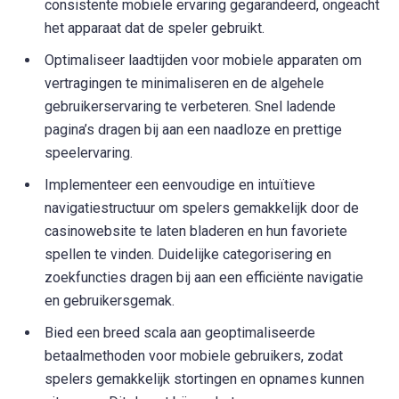
consistente mobiele ervaring gegarandeerd, ongeacht
het apparaat dat de speler gebruikt.
Optimaliseer laadtijden voor mobiele apparaten om
vertragingen te minimaliseren en de algehele
gebruikerservaring te verbeteren. Snel ladende
pagina’s dragen bij aan een naadloze en prettige
speelervaring.
Implementeer een eenvoudige en intuïtieve
navigatiestructuur om spelers gemakkelijk door de
casinowebsite te laten bladeren en hun favoriete
spellen te vinden. Duidelijke categorisering en
zoekfuncties dragen bij aan een efficiënte navigatie
en gebruikersgemak.
Bied een breed scala aan geoptimaliseerde
betaalmethoden voor mobiele gebruikers, zodat
spelers gemakkelijk stortingen en opnames kunnen