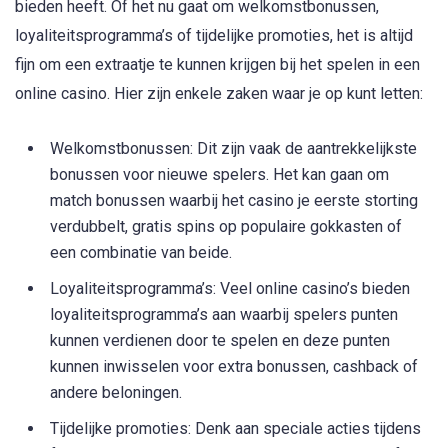
bieden heeft. Of het nu gaat om welkomstbonussen,
loyaliteitsprogramma’s of tijdelijke promoties, het is altijd
fijn om een extraatje te kunnen krijgen bij het spelen in een
online casino. Hier zijn enkele zaken waar je op kunt letten:
Welkomstbonussen: Dit zijn vaak de aantrekkelijkste
bonussen voor nieuwe spelers. Het kan gaan om
match bonussen waarbij het casino je eerste storting
verdubbelt, gratis spins op populaire gokkasten of
een combinatie van beide.
Loyaliteitsprogramma’s: Veel online casino’s bieden
loyaliteitsprogramma’s aan waarbij spelers punten
kunnen verdienen door te spelen en deze punten
kunnen inwisselen voor extra bonussen, cashback of
andere beloningen.
Tijdelijke promoties: Denk aan speciale acties tijdens