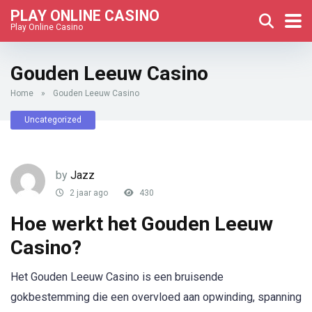
PLAY ONLINE CASINO
Play Online Casino
Gouden Leeuw Casino
Home
»
Gouden Leeuw Casino
Uncategorized
by
Jazz
2 jaar ago
430
Hoe werkt het Gouden Leeuw
Casino?
Het Gouden Leeuw Casino is een bruisende
gokbestemming die een overvloed aan opwinding, spanning