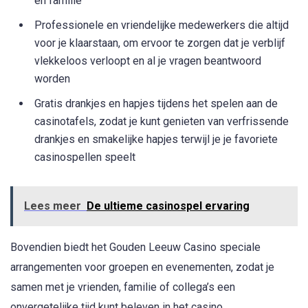
en familie
Professionele en vriendelijke medewerkers die altijd
voor je klaarstaan, om ervoor te zorgen dat je verblijf
vlekkeloos verloopt en al je vragen beantwoord
worden
Gratis drankjes en hapjes tijdens het spelen aan de
casinotafels, zodat je kunt genieten van verfrissende
drankjes en smakelijke hapjes terwijl je je favoriete
casinospellen speelt
Lees meer
De ultieme casinospel ervaring
Bovendien biedt het Gouden Leeuw Casino speciale
arrangementen voor groepen en evenementen, zodat je
samen met je vrienden, familie of collega’s een
onvergetelijke tijd kunt beleven in het casino.