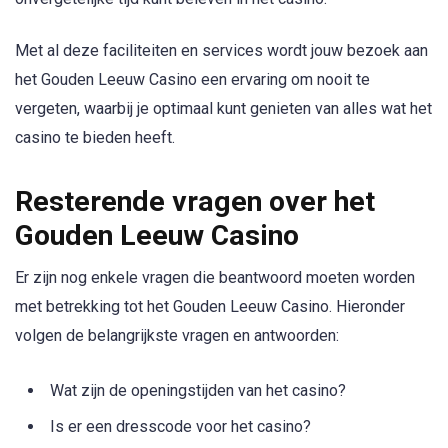
Met al deze faciliteiten en services wordt jouw bezoek aan
het Gouden Leeuw Casino een ervaring om nooit te
vergeten, waarbij je optimaal kunt genieten van alles wat het
casino te bieden heeft.
Resterende vragen over het
Gouden Leeuw Casino
Er zijn nog enkele vragen die beantwoord moeten worden
met betrekking tot het Gouden Leeuw Casino. Hieronder
volgen de belangrijkste vragen en antwoorden:
Wat zijn de openingstijden van het casino?
Is er een dresscode voor het casino?