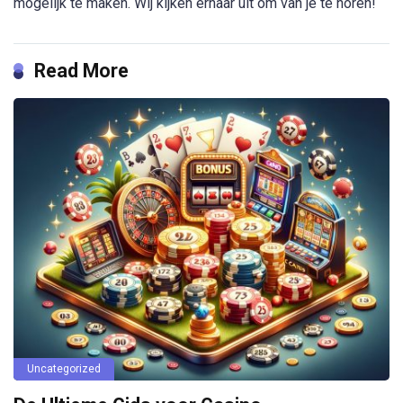
mogelijk te maken. Wij kijken ernaar uit om van je te horen!
Read More
Uncategorized