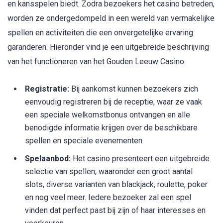
en kansspelen biedt. Zodra bezoekers het casino betreden,
worden ze ondergedompeld in een wereld van vermakelijke
spellen en activiteiten die een onvergetelijke ervaring
garanderen. Hieronder vind je een uitgebreide beschrijving
van het functioneren van het Gouden Leeuw Casino:
Registratie:
Bij aankomst kunnen bezoekers zich
eenvoudig registreren bij de receptie, waar ze vaak
een speciale welkomstbonus ontvangen en alle
benodigde informatie krijgen over de beschikbare
spellen en speciale evenementen.
Spelaanbod:
Het casino presenteert een uitgebreide
selectie van spellen, waaronder een groot aantal
slots, diverse varianten van blackjack, roulette, poker
en nog veel meer. Iedere bezoeker zal een spel
vinden dat perfect past bij zijn of haar interesses en