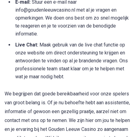
E-mail:
Stuur een e-mail naar
info@goudenleeuwcasino.nl met al je vragen en
opmerkingen. We doen ons best om zo snel mogelijk
te reageren en je te voorzien van de benodigde
informatie.
Live Chat:
Maak gebruik van de live chat functie op
onze website om direct ondersteuning te krijgen en
antwoorden te vinden op al je brandende vragen. Ons
professionele team staat klaar om je te helpen met
wat je maar nodig hebt.
We begrijpen dat goede bereikbaarheid voor onze spelers
van groot belang is. Of je nu behoefte hebt aan assistentie,
informatie of gewoon een gezellig praatje, aarzel niet om
contact met ons op te nemen. We zijn hier om jou te helpen
en je ervaring bij het Gouden Leeuw Casino zo aangenaam