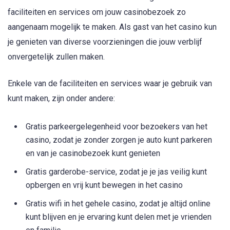
faciliteiten en services om jouw casinobezoek zo
aangenaam mogelijk te maken. Als gast van het casino kun
je genieten van diverse voorzieningen die jouw verblijf
onvergetelijk zullen maken.
Enkele van de faciliteiten en services waar je gebruik van
kunt maken, zijn onder andere:
Gratis parkeergelegenheid voor bezoekers van het
casino, zodat je zonder zorgen je auto kunt parkeren
en van je casinobezoek kunt genieten
Gratis garderobe-service, zodat je je jas veilig kunt
opbergen en vrij kunt bewegen in het casino
Gratis wifi in het gehele casino, zodat je altijd online
kunt blijven en je ervaring kunt delen met je vrienden