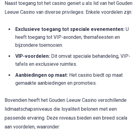
Naast toegang tot het casino geniet u als lid van het Gouden
Leeuw Casino van diverse privileges. Enkele voordelen zijn:
Exclusieve toegang tot speciale evenementen:
U
heeft toegang tot VIP-avonden, themafeesten en
bijzondere toernooien.
VIP-voordelen:
Dit omvat speciale behandeling, VIP-
tafels en exclusieve ruimtes.
Aanbiedingen op maat:
Het casino biedt op maat
gemaakte aanbiedingen en promoties.
Bovendien heeft het Gouden Leeuw Casino verschillende
lidmaatschapsniveaus die loyaliteit belonen met een
passende ervaring. Deze niveaus bieden een breed scala
aan voordelen, waaronder: