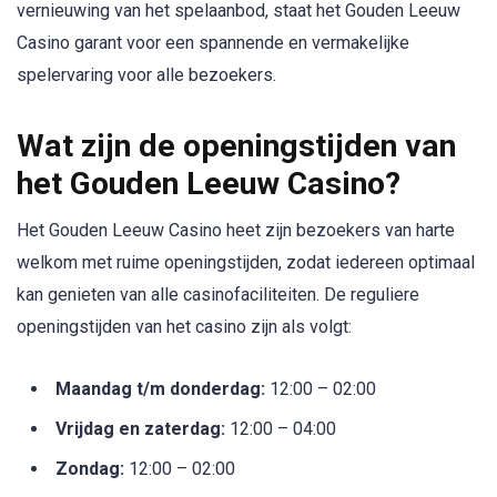
vernieuwing van het spelaanbod, staat het Gouden Leeuw
Casino garant voor een spannende en vermakelijke
spelervaring voor alle bezoekers.
Wat zijn de openingstijden van
het Gouden Leeuw Casino?
Het Gouden Leeuw Casino heet zijn bezoekers van harte
welkom met ruime openingstijden, zodat iedereen optimaal
kan genieten van alle casinofaciliteiten. De reguliere
openingstijden van het casino zijn als volgt:
Maandag t/m donderdag:
12:00 – 02:00
Vrijdag en zaterdag:
12:00 – 04:00
Zondag:
12:00 – 02:00