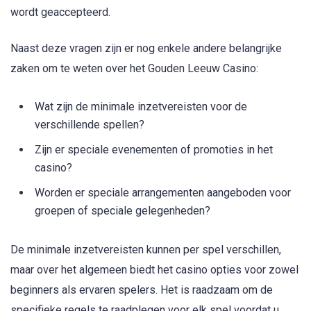
wordt geaccepteerd.
Naast deze vragen zijn er nog enkele andere belangrijke
zaken om te weten over het Gouden Leeuw Casino:
Wat zijn de minimale inzetvereisten voor de
verschillende spellen?
Zijn er speciale evenementen of promoties in het
casino?
Worden er speciale arrangementen aangeboden voor
groepen of speciale gelegenheden?
De minimale inzetvereisten kunnen per spel verschillen,
maar over het algemeen biedt het casino opties voor zowel
beginners als ervaren spelers. Het is raadzaam om de
specifieke regels te raadplegen voor elk spel voordat u