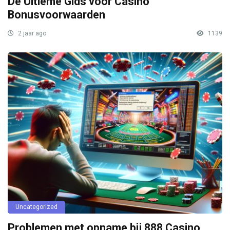
De Ultieme Gids voor Casino
Bonusvoorwaarden
2 jaar ago
1139
Uncategorized
Problemen met opname bij 888 Casino