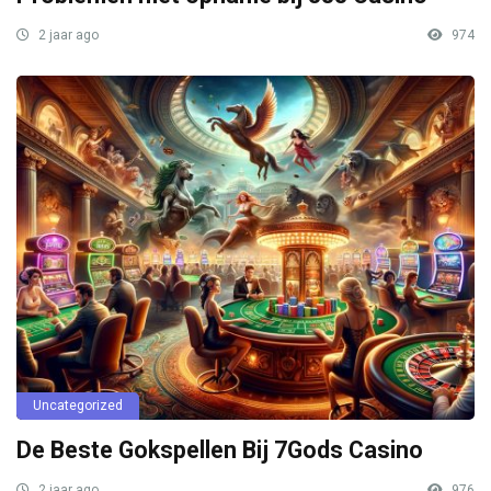
2 jaar ago
974
Uncategorized
De Beste Gokspellen Bij 7Gods Casino
2 jaar ago
976