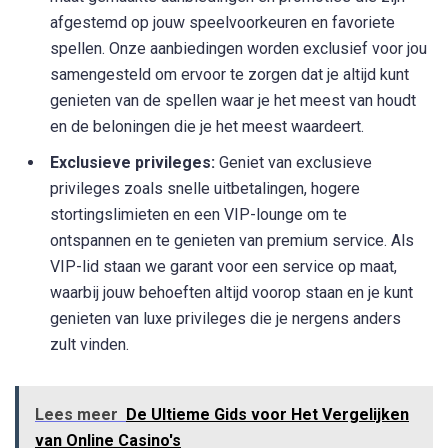
afgestemd op jouw speelvoorkeuren en favoriete
spellen. Onze aanbiedingen worden exclusief voor jou
samengesteld om ervoor te zorgen dat je altijd kunt
genieten van de spellen waar je het meest van houdt
en de beloningen die je het meest waardeert.
Exclusieve privileges:
Geniet van exclusieve
privileges zoals snelle uitbetalingen, hogere
stortingslimieten en een VIP-lounge om te
ontspannen en te genieten van premium service. Als
VIP-lid staan we garant voor een service op maat,
waarbij jouw behoeften altijd voorop staan en je kunt
genieten van luxe privileges die je nergens anders
zult vinden.
Lees meer
De Ultieme Gids voor Het Vergelijken
van Online Casino's