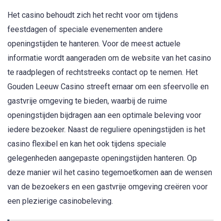
Het casino behoudt zich het recht voor om tijdens
feestdagen of speciale evenementen andere
openingstijden te hanteren. Voor de meest actuele
informatie wordt aangeraden om de website van het casino
te raadplegen of rechtstreeks contact op te nemen. Het
Gouden Leeuw Casino streeft ernaar om een sfeervolle en
gastvrije omgeving te bieden, waarbij de ruime
openingstijden bijdragen aan een optimale beleving voor
iedere bezoeker. Naast de reguliere openingstijden is het
casino flexibel en kan het ook tijdens speciale
gelegenheden aangepaste openingstijden hanteren. Op
deze manier wil het casino tegemoetkomen aan de wensen
van de bezoekers en een gastvrije omgeving creëren voor
een plezierige casinobeleving.