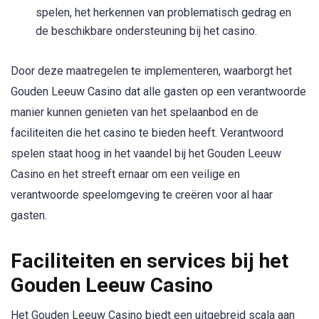
spelen, het herkennen van problematisch gedrag en
de beschikbare ondersteuning bij het casino.
Door deze maatregelen te implementeren, waarborgt het
Gouden Leeuw Casino dat alle gasten op een verantwoorde
manier kunnen genieten van het spelaanbod en de
faciliteiten die het casino te bieden heeft. Verantwoord
spelen staat hoog in het vaandel bij het Gouden Leeuw
Casino en het streeft ernaar om een veilige en
verantwoorde speelomgeving te creëren voor al haar
gasten.
Faciliteiten en services bij het
Gouden Leeuw Casino
Het Gouden Leeuw Casino biedt een uitgebreid scala aan