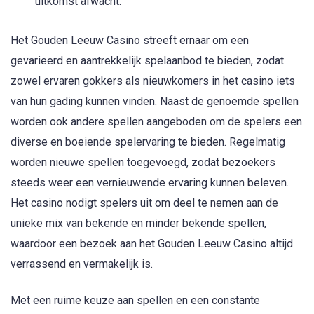
uitkomst afwacht.
Het Gouden Leeuw Casino streeft ernaar om een
gevarieerd en aantrekkelijk spelaanbod te bieden, zodat
zowel ervaren gokkers als nieuwkomers in het casino iets
van hun gading kunnen vinden. Naast de genoemde spellen
worden ook andere spellen aangeboden om de spelers een
diverse en boeiende spelervaring te bieden. Regelmatig
worden nieuwe spellen toegevoegd, zodat bezoekers
steeds weer een vernieuwende ervaring kunnen beleven.
Het casino nodigt spelers uit om deel te nemen aan de
unieke mix van bekende en minder bekende spellen,
waardoor een bezoek aan het Gouden Leeuw Casino altijd
verrassend en vermakelijk is.
Met een ruime keuze aan spellen en een constante