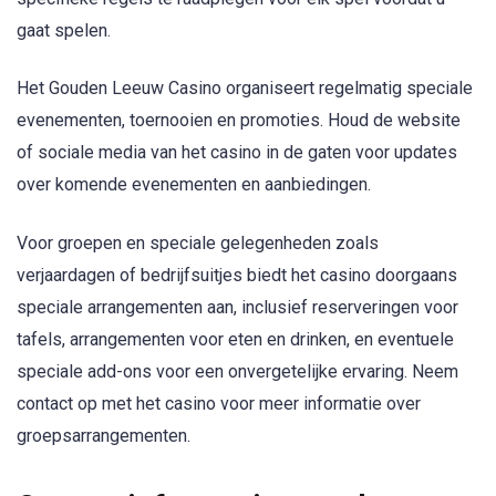
gaat spelen.
Het Gouden Leeuw Casino organiseert regelmatig speciale
evenementen, toernooien en promoties. Houd de website
of sociale media van het casino in de gaten voor updates
over komende evenementen en aanbiedingen.
Voor groepen en speciale gelegenheden zoals
verjaardagen of bedrijfsuitjes biedt het casino doorgaans
speciale arrangementen aan, inclusief reserveringen voor
tafels, arrangementen voor eten en drinken, en eventuele
speciale add-ons voor een onvergetelijke ervaring. Neem
contact op met het casino voor meer informatie over
groepsarrangementen.