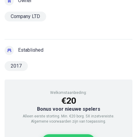
Owner
Company LTD
Established
2017
Welkomstaanbieding:
€20
Bonus voor nieuwe spelers
Alleen eerste storting. Min. €20 borg. 5X inzetvereiste.
Algemene voorwaarden zijn van toepassing.