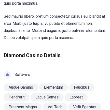
quis porta maximus.
Sed mauris libero, pretium consectetur cursus eu, blandit at
arcu. Morbi justo turpis, vulputate et elementum non,
dapibus at ante. Morbi id augue id justo pulvinar elementum.
Donec volutpat quam quis porta maximus.
Diamond Casino Details
Software
Augue Gaming
Elementum
Faucibus
Hendrerit
Lacus Games
Laoreet
Praesent Magna
Vel Tech
Velit Egestas