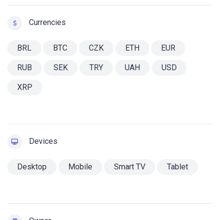
Currencies
BRL
BTC
CZK
ETH
EUR
RUB
SEK
TRY
UAH
USD
XRP
Devices
Desktop
Mobile
Smart TV
Tablet