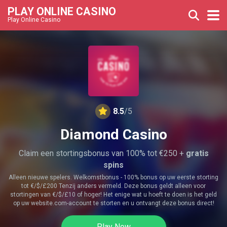
PLAY ONLINE CASINO
Play Online Casino
8.5
/5
Diamond Casino
Claim een ​​stortingsbonus van 100% tot €250 +
gratis
spins
Alleen nieuwe spelers. Welkomstbonus - 100% bonus op uw eerste storting
tot €/$/£200 Tenzij anders vermeld. Deze bonus geldt alleen voor
stortingen van €/$/£10 of hoger! Het enige wat u hoeft te doen is het geld
op uw website.com-account te storten en u ontvangt deze bonus direct!
Play Now