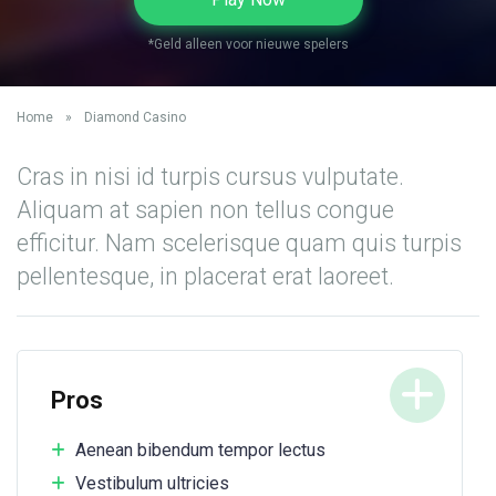
*Geld alleen voor nieuwe spelers
Home
»
Diamond Casino
Cras in nisi id turpis cursus vulputate.
Aliquam at sapien non tellus congue
efficitur. Nam scelerisque quam quis turpis
pellentesque, in placerat erat laoreet.
Pros
Aenean bibendum tempor lectus
Vestibulum ultricies