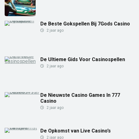
De Beste Gokspellen Bij 7Gods Casino
2 jaar ago
De Ultieme Gids Voor Casinospellen
2 jaar ago
De Nieuwste Casino Games In 777
Casino
2 jaar ago
De Opkomst van Live Casino’s
2 jaar ago