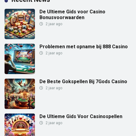
De Ultieme Gids voor Casino
Bonusvoorwaarden
2 jaar ago
Problemen met opname bij 888 Casino
2 jaar ago
De Beste Gokspellen Bij 7Gods Casino
2 jaar ago
De Ultieme Gids Voor Casinospellen
2 jaar ago