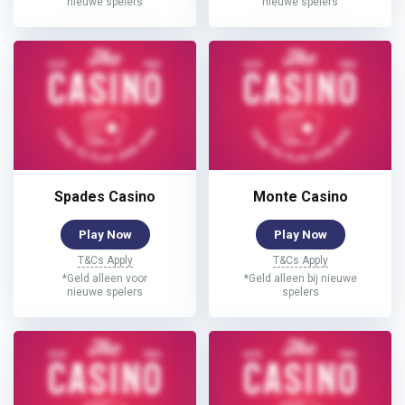
nieuwe spelers
nieuwe spelers
Spades Casino
Monte Casino
Play Now
Play Now
T&Cs Apply
T&Cs Apply
*Geld alleen voor
*Geld alleen bij nieuwe
nieuwe spelers
spelers