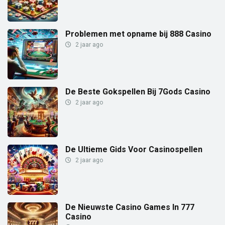
Problemen met opname bij 888 Casino
2 jaar ago
De Beste Gokspellen Bij 7Gods Casino
2 jaar ago
De Ultieme Gids Voor Casinospellen
2 jaar ago
De Nieuwste Casino Games In 777
Casino