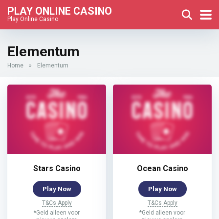
PLAY ONLINE CASINO
Play Online Casino
Elementum
Home
»
Elementum
Stars Casino
Ocean Casino
Play Now
Play Now
T&Cs Apply
T&Cs Apply
*Geld alleen voor
*Geld alleen voor