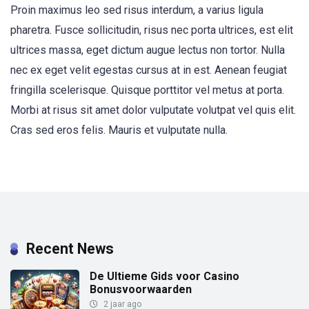
Proin maximus leo sed risus interdum, a varius ligula
pharetra. Fusce sollicitudin, risus nec porta ultrices, est elit
ultrices massa, eget dictum augue lectus non tortor. Nulla
nec ex eget velit egestas cursus at in est. Aenean feugiat
fringilla scelerisque. Quisque porttitor vel metus at porta.
Morbi at risus sit amet dolor vulputate volutpat vel quis elit.
Cras sed eros felis. Mauris et vulputate nulla.
Recent News
De Ultieme Gids voor Casino
Bonusvoorwaarden
2 jaar ago