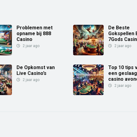
Problemen met
De Beste
opname bij 888
Gokspellen B
Casino
7Gods Casi
2 jaar ago
2 jaar ago
De Opkomst van
Top 10 tips 
Live Casino’s
een geslaa
casino avon
2 jaar ago
2 jaar ago