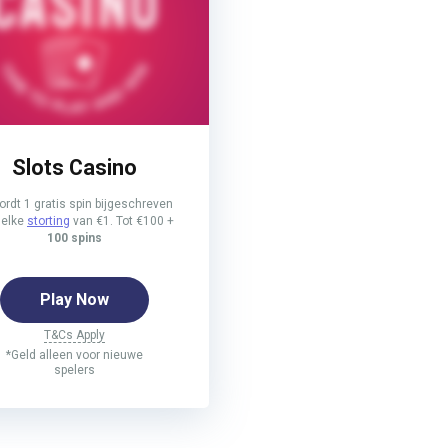
Slots Casino
ordt 1 gratis spin bijgeschreven
 elke
storting
van €1. Tot €100 +
100 spins
Play Now
T&Cs Apply
*Geld alleen voor nieuwe
spelers