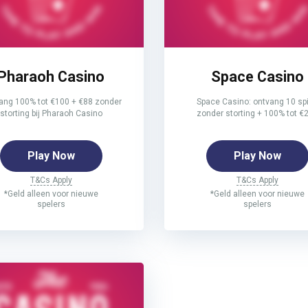
Pharaoh Casino
Space Casino
ang 100% tot €100 + €88 zonder
Space Casino: ontvang 10 sp
storting bij Pharaoh Casino
zonder storting + 100% tot €
Play Now
Play Now
T&Cs Apply
T&Cs Apply
*Geld alleen voor nieuwe
*Geld alleen voor nieuwe
spelers
spelers