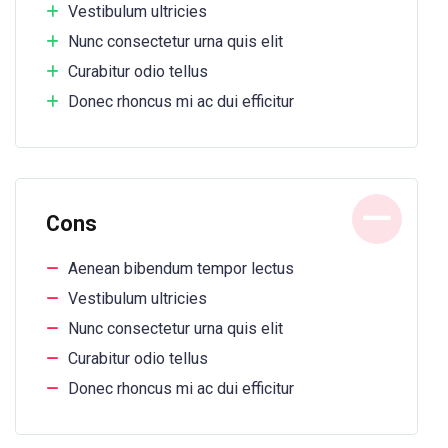
Vestibulum ultricies
Nunc consectetur urna quis elit
Curabitur odio tellus
Donec rhoncus mi ac dui efficitur
Cons
Aenean bibendum tempor lectus
Vestibulum ultricies
Nunc consectetur urna quis elit
Curabitur odio tellus
Donec rhoncus mi ac dui efficitur