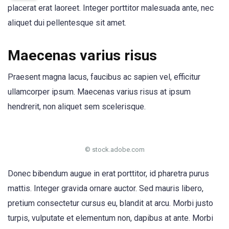
placerat erat laoreet. Integer porttitor malesuada ante, nec
aliquet dui pellentesque sit amet.
Maecenas varius risus
Praesent magna lacus, faucibus ac sapien vel, efficitur
ullamcorper ipsum. Maecenas varius risus at ipsum
hendrerit, non aliquet sem scelerisque.
© stock.adobe.com
Donec bibendum augue in erat porttitor, id pharetra purus
mattis. Integer gravida ornare auctor. Sed mauris libero,
pretium consectetur cursus eu, blandit at arcu. Morbi justo
turpis, vulputate et elementum non, dapibus at ante. Morbi