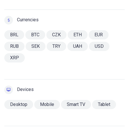
Currencies
BRL
BTC
CZK
ETH
EUR
RUB
SEK
TRY
UAH
USD
XRP
Devices
Desktop
Mobile
Smart TV
Tablet