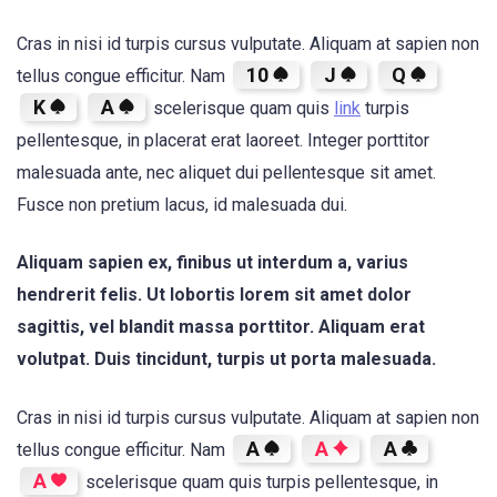
Cras in nisi id turpis cursus vulputate. Aliquam at sapien non
10
J
Q
tellus congue efficitur. Nam
K
A
scelerisque quam quis
link
turpis
pellentesque, in placerat erat laoreet. Integer porttitor
malesuada ante, nec aliquet dui pellentesque sit amet.
Fusce non pretium lacus, id malesuada dui.
Aliquam sapien ex, finibus ut interdum a, varius
hendrerit felis. Ut lobortis lorem sit amet dolor
sagittis, vel blandit massa porttitor. Aliquam erat
volutpat. Duis tincidunt, turpis ut porta malesuada.
Cras in nisi id turpis cursus vulputate. Aliquam at sapien non
A
A
A
tellus congue efficitur. Nam
A
scelerisque quam quis turpis pellentesque, in