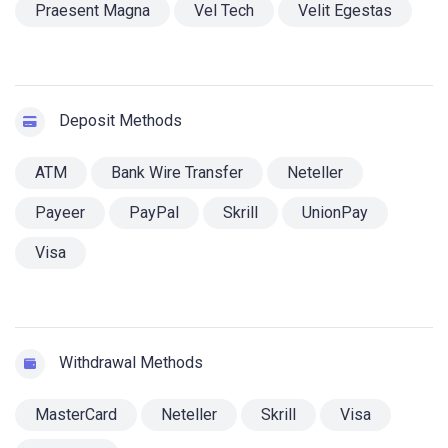
Praesent Magna
Vel Tech
Velit Egestas
Deposit Methods
ATM
Bank Wire Transfer
Neteller
Payeer
PayPal
Skrill
UnionPay
Visa
Withdrawal Methods
MasterCard
Neteller
Skrill
Visa