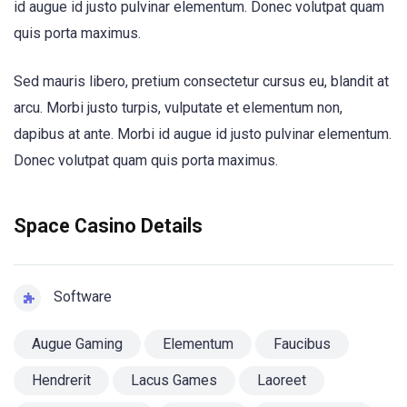
id augue id justo pulvinar elementum. Donec volutpat quam
quis porta maximus.
Sed mauris libero, pretium consectetur cursus eu, blandit at
arcu. Morbi justo turpis, vulputate et elementum non,
dapibus at ante. Morbi id augue id justo pulvinar elementum.
Donec volutpat quam quis porta maximus.
Space Casino Details
Software
Augue Gaming
Elementum
Faucibus
Hendrerit
Lacus Games
Laoreet