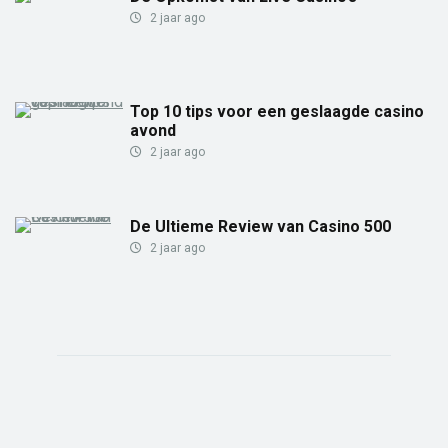
2 jaar ago
Top 10 tips voor een geslaagde casino
avond
2 jaar ago
De Ultieme Review van Casino 500
2 jaar ago