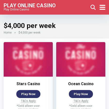
PLAY ONLINE CASINO
Play Online Casino
$4,000 per week
Home
»
$4,000 per week
Stars Casino
Ocean Casino
Play Now
Play Now
T&Cs Apply
T&Cs Apply
*Geld alleen voor
*Geld alleen voor